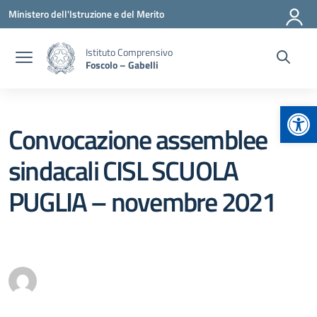
Vai ai contenuti
Vai al menu di navigazione
Vai al footer
Ministero dell'Istruzione e del Merito
Istituto Comprensivo
Foscolo – Gabelli
Apr
Convocazione assemblee
sindacali CISL SCUOLA
PUGLIA – novembre 2021