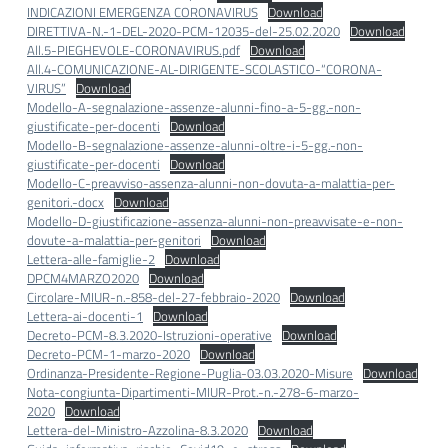
INDICAZIONI EMERGENZA CORONAVIRUS
Download
DIRETTIVA-N.-1-DEL-2020-PCM-12035-del-25.02.2020
Download
All.5-PIEGHEVOLE-CORONAVIRUS.pdf
Download
All.4-COMUNICAZIONE-AL-DIRIGENTE-SCOLASTICO-“CORONA-
VIRUS”
Download
Modello-A-segnalazione-assenze-alunni-fino-a-5-gg.-non-
giustificate-per-docenti
Download
Modello-B-segnalazione-assenze-alunni-oltre-i-5-gg.-non-
giustificate-per-docenti
Download
Modello-C-preavviso-assenza-alunni-non-dovuta-a-malattia-per-
genitori.-docx
Download
Modello-D-giustificazione-assenza-alunni-non-preavvisate-e-non-
dovute-a-malattia-per-genitori
Download
Lettera-alle-famiglie-2
Download
DPCM4MARZO2020
Download
Circolare-MIUR-n.-858-del-27-febbraio-2020
Download
Lettera-ai-docenti-1
Download
Decreto-PCM-8.3.2020-Istruzioni-operative
Download
Decreto-PCM-1-marzo-2020
Download
Ordinanza-Presidente-Regione-Puglia-03.03.2020-Misure
Download
Nota-congiunta-Dipartimenti-MIUR-Prot.-n.-278-6-marzo-
2020
Download
Lettera-del-Ministro-Azzolina-8.3.2020
Download