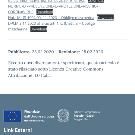
Guida_informativa_rischio_Covid19_e_stress
Download
NORME-DI-PREVENZIONE-E-PROTEZIONE-RISCHIO-
CORONAVIRUS
Download
Nota MIUR 1994.09-11-2020 – Obbligo mascherina
Download
DPCM 3.11.2020 Stralcio art. 1, c. 9, lett. S – Obbligo
mascherine
Download
Pubblicato:
28.02.2020
-
Revisione:
28.02.2020
Eccetto dove diversamente specificato, questo articolo è
stato rilasciato sotto Licenza Creative Commons
Attribuzione 4.0 Italia.
Istituto Comprensivo
Foscolo – Gabelli
Foggia (FG)
— Visita la pagina iniziale della scuola
Link Esterni