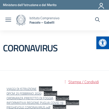
Vai ai contenuti
Vai al menu di navigazione
Vai al footer
Ministero dell'Istruzione e del Merito
Istituto Comprensivo
Foscolo – Gabelli
Apr
CORONAVIRUS
Stampa / Condividi
VIAGGI DI ISTRUZIONE
Download
DPCM 25 FEBBRAIO 2020
Download
ORDINANZA PREFETTO DI FOGGIA
Download
INFORMATIVA REGIONE PUGLIA COVID 19
Download
PIEGHEVOLE CORONAVIRUS.pdf
Download