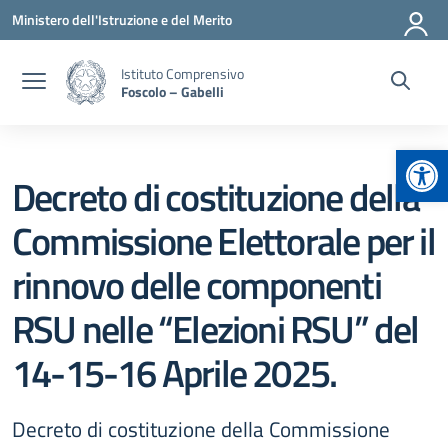
Vai ai contenuti
Vai al menu di navigazione
Vai al footer
Ministero dell'Istruzione e del Merito
Istituto Comprensivo
Foscolo – Gabelli
Apr
Decreto di costituzione della
Commissione Elettorale per il
rinnovo delle componenti
RSU nelle “Elezioni RSU” del
14-15-16 Aprile 2025.
Decreto di costituzione della Commissione