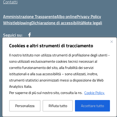
Contatti
Amministrazione Trasparente
Albo online
Privacy Policy
Whistleblowing
Dichiarazione di accessibilità
Note legali
Seguici su:
Cookies e altri strumenti di tracciamento
Telefono: 0881814875
Il nostro Istituto non utilizza strumenti di profilazione degli utenti -
Mail: fgic86100g@istruzione.it PEC: fgic86100g@pec.istruzione.it
sono utilizzati esclusivamente cookies tecnici necessari al
Codice univoco ufficio: UF0Y26 Codice IPA: istsc_fgic86100g
corretto funzionamento del sito, alla fruibilità dei servizi
Codice meccanografico: FGIC86100G
istituzionali e alla sua accessibilità – sono utilizzati, inoltre,
Codice fiscale: 80030630711
strumenti statistici anonimizzati messi a disposizione da Web
Analytics Italia.
Hosting & Powered by 3D Solution S.r.l.
Per saperne di più sul nostro sito, consulta la ns.
Cookie Policy.
Concept & Design by Designers Italia
Personalizza
Rifiuta tutto
Accettare tutto