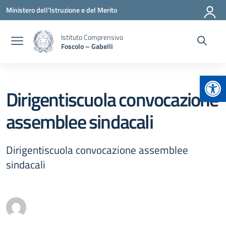
Vai ai contenuti
Vai al menu di navigazione
Vai al footer
Ministero dell'Istruzione e del Merito
Istituto Comprensivo
Foscolo – Gabelli
Apr
Dirigentiscuola convocazione
assemblee sindacali
Dirigentiscuola convocazione assemblee
sindacali