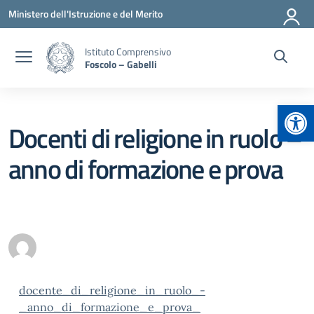
Vai ai contenuti
Vai al menu di navigazione
Vai al footer
Ministero dell'Istruzione e del Merito
Istituto Comprensivo
Foscolo – Gabelli
Apr
Docenti di religione in ruolo –
anno di formazione e prova
docente_di_religione_in_ruolo_-
_anno_di_formazione_e_prova_