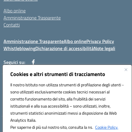
Albo online
Amministrazione Trasparente
Contatti
Amministrazione Trasparente
Albo online
Privacy Policy
Whistleblowing
Dichiarazione di accessibilità
Note legali
Seguici su:
Cookies e altri strumenti di tracciamento
Telefono: 0881814875
Il nostro Istituto non utilizza strumenti di profilazione degli utenti -
Mail: fgic86100g@istruzione.it PEC: fgic86100g@pec.istruzione.it
sono utilizzati esclusivamente cookies tecnici necessari al
Codice univoco ufficio: UF0Y26 Codice IPA: istsc_fgic86100g
corretto funzionamento del sito, alla fruibilità dei servizi
Codice meccanografico: FGIC86100G
istituzionali e alla sua accessibilità – sono utilizzati, inoltre,
Codice fiscale: 80030630711
strumenti statistici anonimizzati messi a disposizione da Web
Analytics Italia.
Hosting & Powered by 3D Solution S.r.l.
Per saperne di più sul nostro sito, consulta la ns.
Cookie Policy.
Concept & Design by Designers Italia