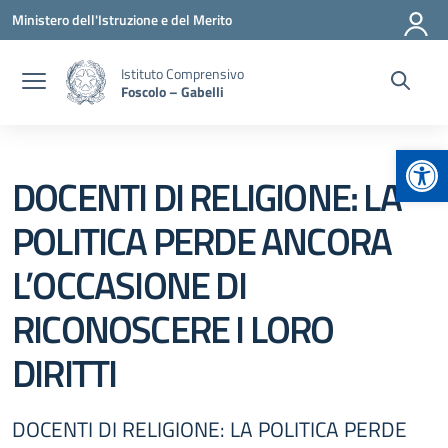
Vai ai contenuti
Vai al menu di navigazione
Vai al footer
Ministero dell'Istruzione e del Merito
Istituto Comprensivo
Foscolo – Gabelli
Apr
DOCENTI DI RELIGIONE: LA
POLITICA PERDE ANCORA
L’OCCASIONE DI
RICONOSCERE I LORO
DIRITTI
DOCENTI DI RELIGIONE: LA POLITICA PERDE