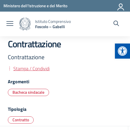
Vai ai contenuti
Vai al menu di navigazione
Vai al footer
Ministero dell'Istruzione e del Merito
Istituto Comprensivo
Foscolo – Gabelli
Contrattazione
Apr
Contrattazione
Stampa / Condividi
Argomenti
Bacheca sindacale
Tipologia
Contratto