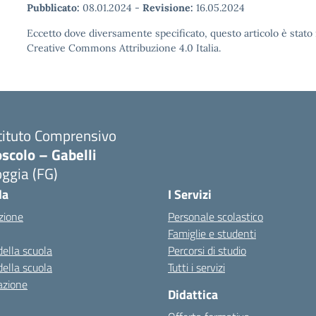
Pubblicato:
08.01.2024
-
Revisione:
16.05.2024
Eccetto dove diversamente specificato, questo articolo è stato 
Creative Commons Attribuzione 4.0 Italia.
tituto Comprensivo
scolo – Gabelli
ggia (FG)
Visita la pagina iniziale della scuola
la
I Servizi
zione
Personale scolastico
Famiglie e studenti
della scuola
Percorsi di studio
della scuola
Tutti i servizi
azione
Didattica