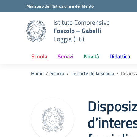
Vai ai contenuti
Vai al menu di navigazione
Vai al footer
Ministero dell'Istruzione e del Merito
Istituto Comprensivo
Foscolo – Gabelli
Foggia (FG)
Scuola
Servizi
Novità
Didattica
Home
Scuola
Le carte della scuola
Disposi
Disposiz
d’intere