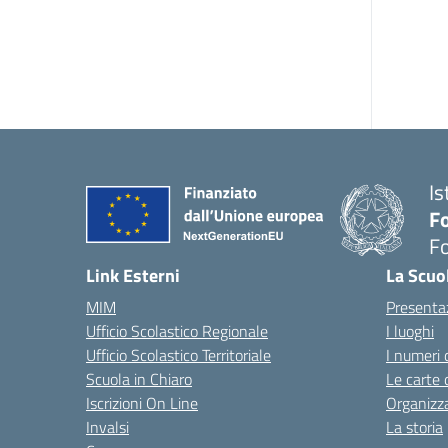
Is
Fo
Fo
— 
Link Esterni
La Scuo
MIM
Presenta
Ufficio Scolastico Regionale
I luoghi
Ufficio Scolastico Territoriale
I numeri 
Scuola in Chiaro
Le carte 
Iscrizioni On Line
Organizz
Invalsi
La storia