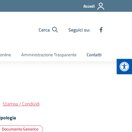
Accedi
Cerca
Seguici su:
 online
Amministrazione Trasparente
Contatti
Apr
Stampa / Condividi
ipologia
Documento Generico