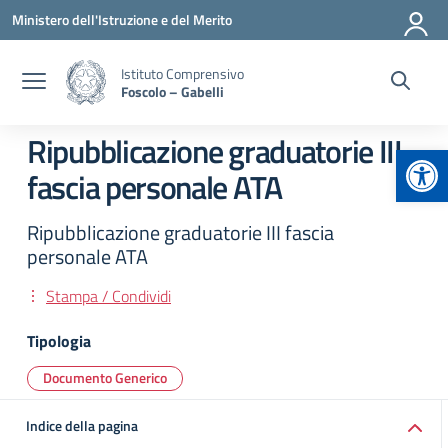
Vai ai contenuti
Vai al menu di navigazione
Vai al footer
Ministero dell'Istruzione e del Merito
Istituto Comprensivo
Foscolo – Gabelli
Ripubblicazione graduatorie III
Apr
fascia personale ATA
Ripubblicazione graduatorie III fascia
personale ATA
Stampa / Condividi
Tipologia
Documento Generico
Indice della pagina