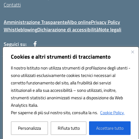
Contatti
Amministrazione Trasparente
Albo online
Privacy Policy
Whistleblowing
Dichiarazione di accessibilità
Note legali
Seguici su:
Cookies e altri strumenti di tracciamento
Telefono: 0881814875
Il nostro Istituto non utilizza strumenti di profilazione degli utenti -
Mail: fgic86100g@istruzione.it PEC: fgic86100g@pec.istruzione.it
sono utilizzati esclusivamente cookies tecnici necessari al
Codice univoco ufficio: UF0Y26 Codice IPA: istsc_fgic86100g
corretto funzionamento del sito, alla fruibilità dei servizi
Codice meccanografico: FGIC86100G
istituzionali e alla sua accessibilità – sono utilizzati, inoltre,
Codice fiscale: 80030630711
strumenti statistici anonimizzati messi a disposizione da Web
Analytics Italia.
Hosting & Powered by 3D Solution S.r.l.
Per saperne di più sul nostro sito, consulta la ns.
Cookie Policy.
Concept & Design by Designers Italia
Personalizza
Rifiuta tutto
Accettare tutto