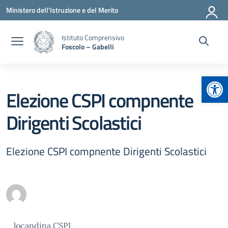
Vai ai contenuti
Vai al menu di navigazione
Vai al footer
Ministero dell'Istruzione e del Merito
Istituto Comprensivo
Foscolo – Gabelli
Apr
Elezione CSPI compnente
Dirigenti Scolastici
Elezione CSPI compnente Dirigenti Scolastici
locandina CSPI