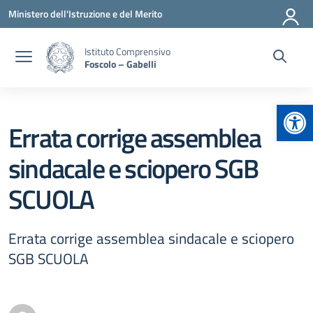
Vai ai contenuti
Vai al menu di navigazione
Vai al footer
Ministero dell'Istruzione e del Merito
Istituto Comprensivo
Foscolo – Gabelli
Apr
Errata corrige assemblea
sindacale e sciopero SGB
SCUOLA
Errata corrige assemblea sindacale e sciopero
SGB SCUOLA