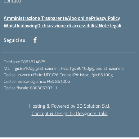
Contatti
Amministrazione Trasparente
Albo online
Privacy Policy
Whistleblowing
Dichiarazione di accessibilità
Note legali
Seguici su:
Telefono: 0881814875
Mail: fgic86100g@istruzione.it PEC: fgic86100g@pec.istruzione.it
Codice univoco ufficio: UF0Y26 Codice IPA: istsc_fgic86100g
Codice meccanografico: FGIC86100G
Codice fiscale: 80030630711
Hosting & Powered by 3D Solution S.r.l.
Concept & Design by Designers Italia