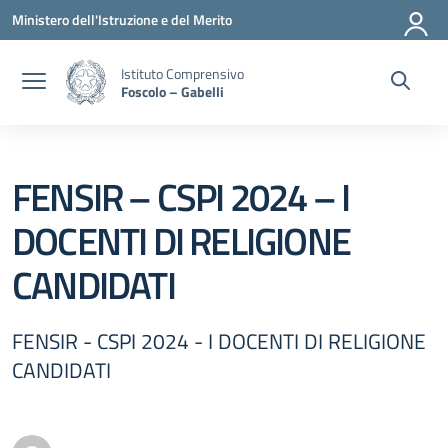
Vai ai contenuti
Vai al menu di navigazione
Vai al footer
Ministero dell'Istruzione e del Merito
Istituto Comprensivo
Foscolo – Gabelli
FENSIR – CSPI 2024 – I
DOCENTI DI RELIGIONE
CANDIDATI
FENSIR - CSPI 2024 - I DOCENTI DI RELIGIONE
CANDIDATI