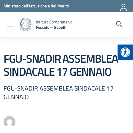
Vai ai contenuti
Vai al menu di navigazione
Vai al footer
Ministero dell'Istruzione e del Merito
Istituto Comprensivo
Foscolo – Gabelli
Apr
FGU-SNADIR ASSEMBLEA
SINDACALE 17 GENNAIO
FGU-SNADIR ASSEMBLEA SINDACALE 17
GENNAIO