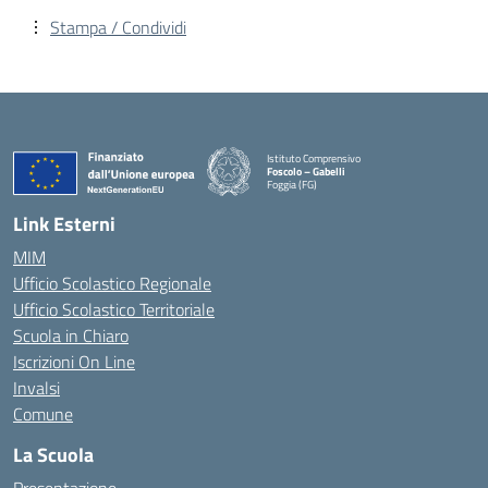
Stampa / Condividi
Istituto Comprensivo
Foscolo – Gabelli
Foggia (FG)
— Visita la pagina iniziale della scuola
Link Esterni
MIM
Ufficio Scolastico Regionale
Ufficio Scolastico Territoriale
Scuola in Chiaro
Iscrizioni On Line
Invalsi
Comune
La Scuola