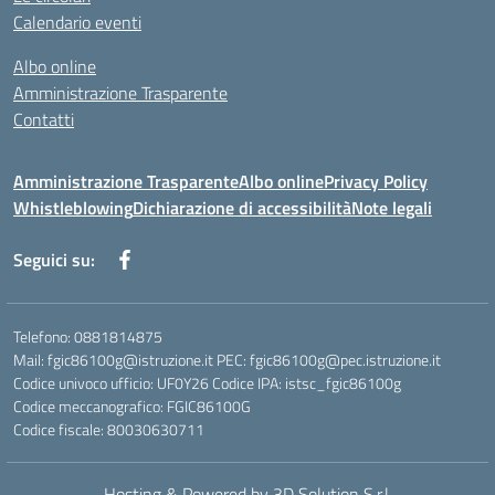
Calendario eventi
Albo online
Amministrazione Trasparente
Contatti
Amministrazione Trasparente
Albo online
Privacy Policy
Whistleblowing
Dichiarazione di accessibilità
Note legali
Seguici su:
Telefono: 0881814875
Mail: fgic86100g@istruzione.it PEC: fgic86100g@pec.istruzione.it
Codice univoco ufficio: UF0Y26 Codice IPA: istsc_fgic86100g
Codice meccanografico: FGIC86100G
Codice fiscale: 80030630711
Hosting & Powered by 3D Solution S.r.l.