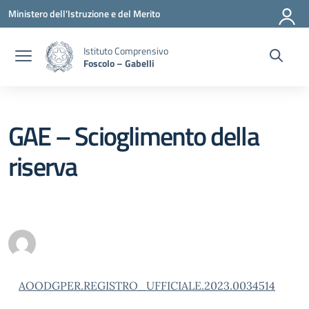
Vai ai contenuti
Vai al menu di navigazione
Vai al footer
Ministero dell'Istruzione e del Merito
Istituto Comprensivo
Foscolo – Gabelli
GAE – Scioglimento della
riserva
AOODGPER.REGISTRO_UFFICIALE.2023.0034514