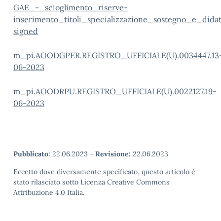
GAE_-_scioglimento_riserve-
inserimento_titoli_specializzazione_sostegno_e_didatt
signed
m_pi.AOODGPER.REGISTRO_UFFICIALE(U).0034447.13
06-2023
m_pi.AOODRPU.REGISTRO_UFFICIALE(U).0022127.19-
06-2023
Pubblicato:
22.06.2023
-
Revisione:
22.06.2023
Eccetto dove diversamente specificato, questo articolo è
stato rilasciato sotto Licenza Creative Commons
Attribuzione 4.0 Italia.