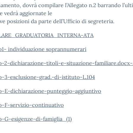
amento, dovrà compilare l’Allegato n.2 barrando l’ult
 e vedrà aggiornate le
ive posizioni da parte dell’Ufficio di segreteria.
LARE_GRADUATORIA_INTERNA-ATA
o1- individuazione soprannumerari
o-2-dichiarazione-titoli-e-situazione-familiare.docx
o-3-esclusione-grad.-di-istituto-L.104
to-E-dichiarazione-punteggio-aggiuntivo
o-F-servizio-continuativo
o-G-esigenze-di-famiglia_(1)