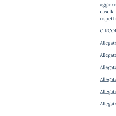
aggiorn
casella
rispett
CIRCO
Allegat
Allegat
Allegat
Allega
Allegat
Allegat