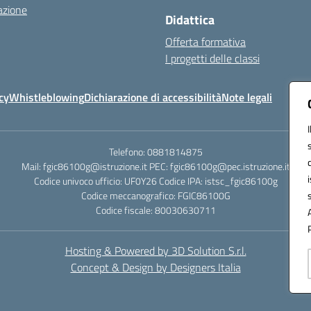
azione
Didattica
Offerta formativa
I progetti delle classi
cy
Whistleblowing
Dichiarazione di accessibilità
Note legali
Telefono: 0881814875
Mail: fgic86100g@istruzione.it PEC: fgic86100g@pec.istruzione.it
Codice univoco ufficio: UF0Y26 Codice IPA: istsc_fgic86100g
Codice meccanografico: FGIC86100G
Codice fiscale: 80030630711
Hosting & Powered by 3D Solution S.r.l.
Concept & Design by Designers Italia