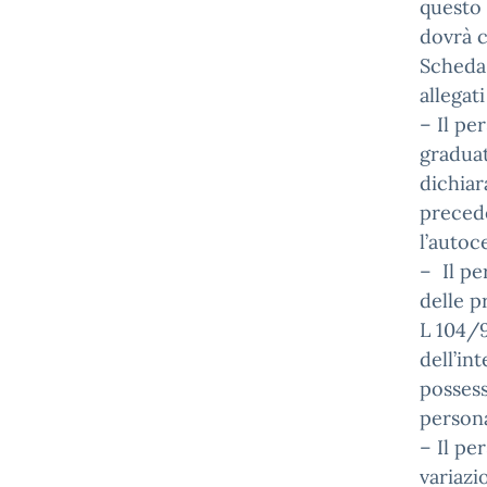
questo 
dovrà c
Scheda 
allegati
– Il pe
graduat
dichiar
preced
l’autoc
– Il pe
delle p
L 104/9
dell’in
possess
persona
– Il p
variazi