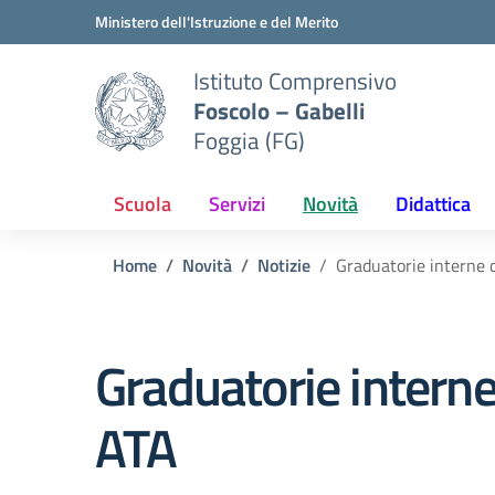
Vai ai contenuti
Vai al menu di navigazione
Vai al footer
Ministero dell'Istruzione e del Merito
Istituto Comprensivo
Foscolo – Gabelli
Foggia (FG)
Scuola
Servizi
Novità
Didattica
Home
Novità
Notizie
Graduatorie interne 
Graduatorie interne
ATA