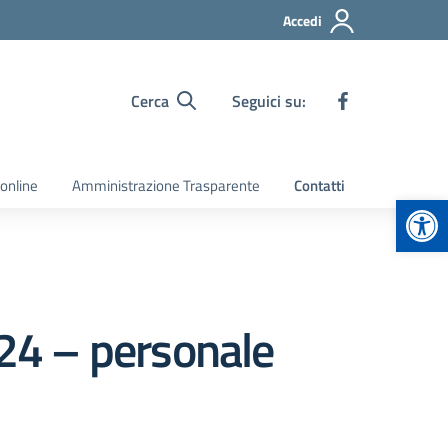
Accedi
Cerca
Seguici su:
 online
Amministrazione Trasparente
Contatti
Apr
024 – personale