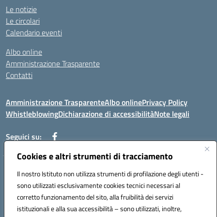
Le notizie
Le circolari
Calendario eventi
Albo online
Amministrazione Trasparente
Contatti
Amministrazione Trasparente
Albo online
Privacy Policy
Whistleblowing
Dichiarazione di accessibilità
Note legali
Seguici su:
Cookies e altri strumenti di tracciamento
Telefono: 0881814875
Il nostro Istituto non utilizza strumenti di profilazione degli utenti -
Mail: fgic86100g@istruzione.it PEC: fgic86100g@pec.istruzione.it
sono utilizzati esclusivamente cookies tecnici necessari al
Codice univoco ufficio: UF0Y26 Codice IPA: istsc_fgic86100g
corretto funzionamento del sito, alla fruibilità dei servizi
Codice meccanografico: FGIC86100G
istituzionali e alla sua accessibilità – sono utilizzati, inoltre,
Codice fiscale: 80030630711