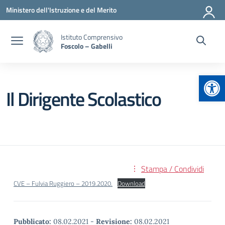
Vai ai contenuti
Vai al menu di navigazione
Vai al footer
Ministero dell'Istruzione e del Merito
Istituto Comprensivo
Foscolo – Gabelli
Apr
Il Dirigente Scolastico
Stampa / Condividi
CVE – Fulvia Ruggiero – 2019.2020.
Download
Pubblicato:
08.02.2021
-
Revisione:
08.02.2021