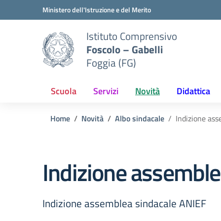
Vai ai contenuti
Vai al menu di navigazione
Vai al footer
Ministero dell'Istruzione e del Merito
Istituto Comprensivo
Foscolo – Gabelli
Foggia (FG)
Scuola
Servizi
Novità
Didattica
Home
Novità
Albo sindacale
Indizione as
Indizione assemble
Indizione assemblea sindacale ANIEF