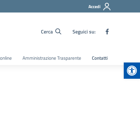
Accedi
Cerca
Seguici su:
 online
Amministrazione Trasparente
Contatti
Apr