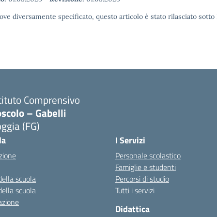
ove diversamente specificato, questo articolo è stato rilasciato sott
tituto Comprensivo
scolo – Gabelli
ggia (FG)
Visita la pagina iniziale della scuola
la
I Servizi
zione
Personale scolastico
Famiglie e studenti
della scuola
Percorsi di studio
della scuola
Tutti i servizi
azione
Didattica