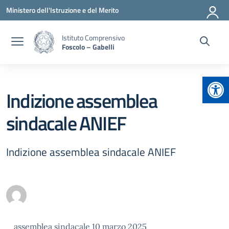
Vai ai contenuti
Vai al menu di navigazione
Vai al footer
Ministero dell'Istruzione e del Merito
Istituto Comprensivo
Foscolo – Gabelli
Apr
Indizione assemblea
sindacale ANIEF
Indizione assemblea sindacale ANIEF
assemblea sindacale 10 marzo 2025