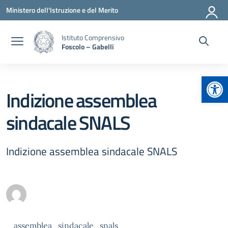
Vai ai contenuti
Vai al menu di navigazione
Vai al footer
Ministero dell'Istruzione e del Merito
Istituto Comprensivo
Foscolo – Gabelli
Apr
Indizione assemblea
sindacale SNALS
Indizione assemblea sindacale SNALS
assemblea_sindacale_snals