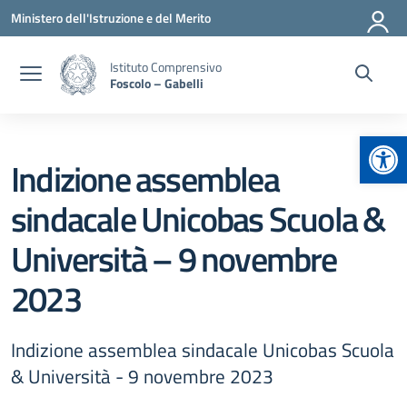
Vai ai contenuti
Vai al menu di navigazione
Vai al footer
Ministero dell'Istruzione e del Merito
Istituto Comprensivo
Foscolo – Gabelli
Apr
Indizione assemblea
sindacale Unicobas Scuola &
Università – 9 novembre
2023
Indizione assemblea sindacale Unicobas Scuola
& Università - 9 novembre 2023