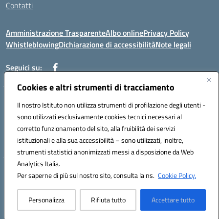
Contatti
Amministrazione Trasparente
Albo online
Privacy Policy
Whistleblowing
Dichiarazione di accessibilità
Note legali
Seguici su:
Cookies e altri strumenti di tracciamento
Telefono: 0881814875
Il nostro Istituto non utilizza strumenti di profilazione degli utenti -
Mail: fgic86100g@istruzione.it PEC: fgic86100g@pec.istruzione.it
sono utilizzati esclusivamente cookies tecnici necessari al
Codice univoco ufficio: UF0Y26 Codice IPA: istsc_fgic86100g
corretto funzionamento del sito, alla fruibilità dei servizi
Codice meccanografico: FGIC86100G
istituzionali e alla sua accessibilità – sono utilizzati, inoltre,
Codice fiscale: 80030630711
strumenti statistici anonimizzati messi a disposizione da Web
Analytics Italia.
Hosting & Powered by 3D Solution S.r.l.
Per saperne di più sul nostro sito, consulta la ns.
Cookie Policy.
Concept & Design by Designers Italia
Personalizza
Rifiuta tutto
Accettare tutto