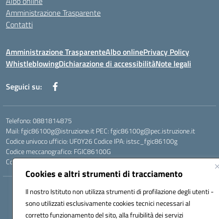
Albo online
Amministrazione Trasparente
Contatti
Amministrazione Trasparente
Albo online
Privacy Policy
Whistleblowing
Dichiarazione di accessibilità
Note legali
Seguici su:
Telefono: 0881814875
Mail: fgic86100g@istruzione.it PEC: fgic86100g@pec.istruzione.it
Codice univoco ufficio: UF0Y26 Codice IPA: istsc_fgic86100g
Codice meccanografico: FGIC86100G
Codice fiscale: 80030630711
Cookies e altri strumenti di tracciamento
Hosting & Powered by 3D Solution S.r.l.
Il nostro Istituto non utilizza strumenti di profilazione degli utenti -
Concept & Design by Designers Italia
sono utilizzati esclusivamente cookies tecnici necessari al
corretto funzionamento del sito, alla fruibilità dei servizi