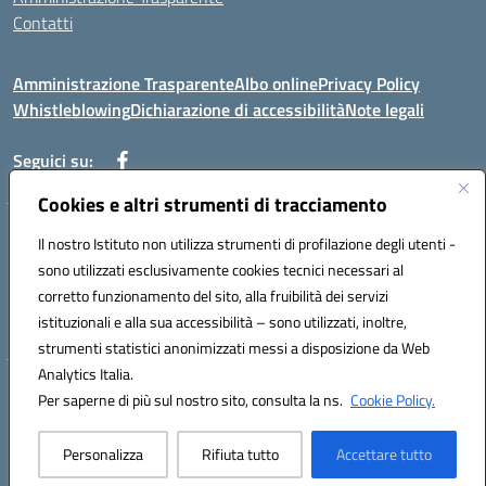
Contatti
Amministrazione Trasparente
Albo online
Privacy Policy
Whistleblowing
Dichiarazione di accessibilità
Note legali
Seguici su:
Cookies e altri strumenti di tracciamento
Telefono: 0881814875
Il nostro Istituto non utilizza strumenti di profilazione degli utenti -
Mail: fgic86100g@istruzione.it PEC: fgic86100g@pec.istruzione.it
sono utilizzati esclusivamente cookies tecnici necessari al
Codice univoco ufficio: UF0Y26 Codice IPA: istsc_fgic86100g
corretto funzionamento del sito, alla fruibilità dei servizi
Codice meccanografico: FGIC86100G
istituzionali e alla sua accessibilità – sono utilizzati, inoltre,
Codice fiscale: 80030630711
strumenti statistici anonimizzati messi a disposizione da Web
Analytics Italia.
Hosting & Powered by 3D Solution S.r.l.
Per saperne di più sul nostro sito, consulta la ns.
Cookie Policy.
Concept & Design by Designers Italia
Personalizza
Rifiuta tutto
Accettare tutto