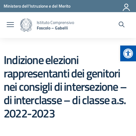
Vai ai contenuti
Vai al menu di navigazione
Vai al footer
Ministero dell'Istruzione e del Merito
Istituto Comprensivo
Foscolo – Gabelli
Apr
Indizione elezioni
rappresentanti dei genitori
nei consigli di intersezione –
di interclasse – di classe a.s.
2022-2023