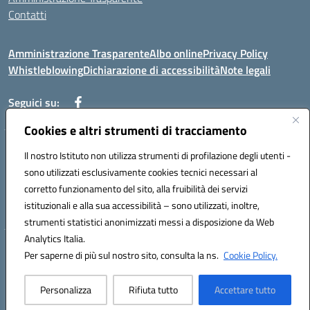
Contatti
Amministrazione Trasparente
Albo online
Privacy Policy
Whistleblowing
Dichiarazione di accessibilità
Note legali
Seguici su:
Cookies e altri strumenti di tracciamento
Telefono: 0881814875
Il nostro Istituto non utilizza strumenti di profilazione degli utenti -
Mail: fgic86100g@istruzione.it PEC: fgic86100g@pec.istruzione.it
sono utilizzati esclusivamente cookies tecnici necessari al
Codice univoco ufficio: UF0Y26 Codice IPA: istsc_fgic86100g
corretto funzionamento del sito, alla fruibilità dei servizi
Codice meccanografico: FGIC86100G
istituzionali e alla sua accessibilità – sono utilizzati, inoltre,
Codice fiscale: 80030630711
strumenti statistici anonimizzati messi a disposizione da Web
Analytics Italia.
Hosting & Powered by 3D Solution S.r.l.
Per saperne di più sul nostro sito, consulta la ns.
Cookie Policy.
Concept & Design by Designers Italia
Personalizza
Rifiuta tutto
Accettare tutto