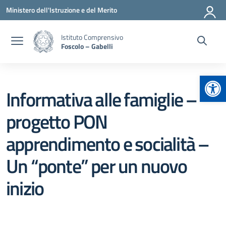
Vai ai contenuti
Vai al menu di navigazione
Vai al footer
Ministero dell'Istruzione e del Merito
Istituto Comprensivo
Foscolo – Gabelli
Apr
Informativa alle famiglie –
progetto PON
apprendimento e socialità –
Un “ponte” per un nuovo
inizio