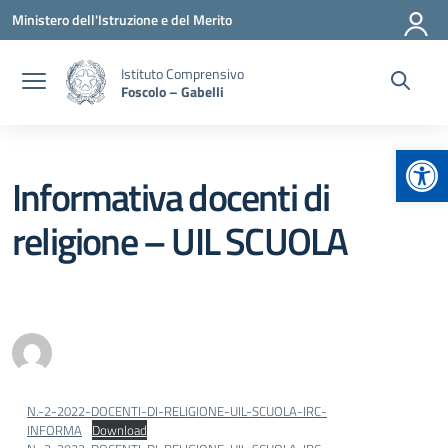
Vai ai contenuti
Vai al menu di navigazione
Vai al footer
Ministero dell'Istruzione e del Merito
Istituto Comprensivo
Foscolo – Gabelli
Apr
Informativa docenti di
religione – UIL SCUOLA
N.-2-2022-DOCENTI-DI-RELIGIONE-UIL-SCUOLA-IRC-
INFORMA
Download