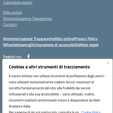
Calendario eventi
Albo online
Amministrazione Trasparente
Contatti
Amministrazione Trasparente
Albo online
Privacy Policy
Whistleblowing
Dichiarazione di accessibilità
Note legali
Seguici su:
Cookies e altri strumenti di tracciamento
Telefono: 0881814875
Il nostro Istituto non utilizza strumenti di profilazione degli utenti -
Mail: fgic86100g@istruzione.it PEC: fgic86100g@pec.istruzione.it
sono utilizzati esclusivamente cookies tecnici necessari al
Codice univoco ufficio: UF0Y26 Codice IPA: istsc_fgic86100g
corretto funzionamento del sito, alla fruibilità dei servizi
Codice meccanografico: FGIC86100G
istituzionali e alla sua accessibilità – sono utilizzati, inoltre,
Codice fiscale: 80030630711
strumenti statistici anonimizzati messi a disposizione da Web
Analytics Italia.
Hosting & Powered by 3D Solution S.r.l.
Per saperne di più sul nostro sito, consulta la ns.
Cookie Policy.