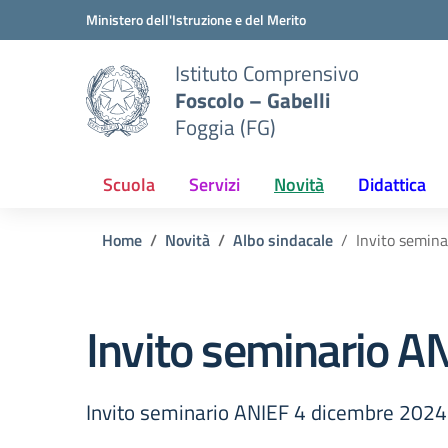
Vai ai contenuti
Vai al menu di navigazione
Vai al footer
Ministero dell'Istruzione e del Merito
Istituto Comprensivo
Foscolo – Gabelli
Foggia (FG)
Scuola
Servizi
Novità
Didattica
Home
Novità
Albo sindacale
Invito semin
Invito seminario A
Invito seminario ANIEF 4 dicembre 2024