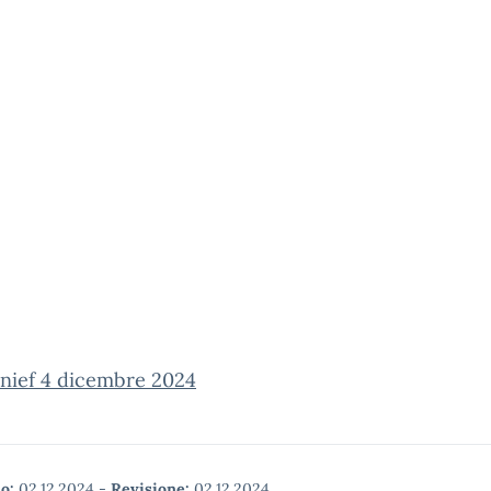
anief 4 dicembre 2024
o:
02.12.2024
-
Revisione:
02.12.2024