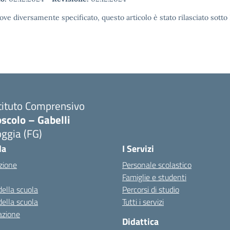
ove diversamente specificato, questo articolo è stato rilasciato sott
tituto Comprensivo
scolo – Gabelli
ggia (FG)
Visita la pagina iniziale della scuola
la
I Servizi
zione
Personale scolastico
Famiglie e studenti
della scuola
Percorsi di studio
della scuola
Tutti i servizi
azione
Didattica