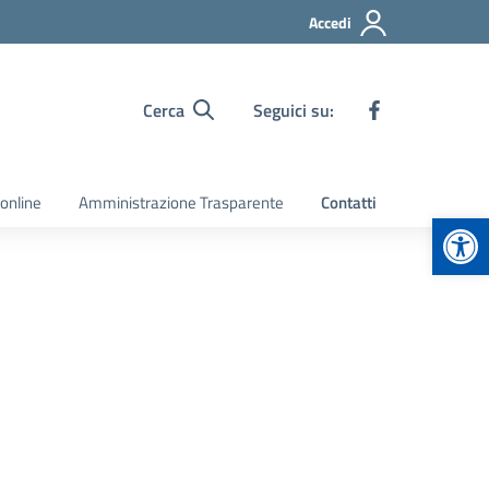
Accedi
Cerca
Seguici su:
 online
Amministrazione Trasparente
Contatti
Apr