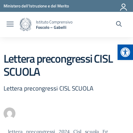
Vai ai contenuti
Vai al menu di navigazione
Vai al footer
Ministero dell'Istruzione e del Merito
Istituto Comprensivo
Foscolo – Gabelli
Apr
Lettera precongressi CISL
SCUOLA
Lettera precongressi CISL SCUOLA
lettera_precongressi_2024_Cisl_scuola_Fg