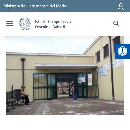
Vai ai contenuti
Vai al menu di navigazione
Vai al footer
Ministero dell'Istruzione e del Merito
Istituto Comprensivo
Foscolo – Gabelli
Apr