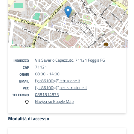
Via Saverio Capezzuto, 71121 Foggia FG
INDIRIZZO
71121
CAP
08:00 - 14:00
ORARI
fgic86100g@istruzione.it
EMAIL
fgic86100g@pec.istruzione.it
PEC
0881814873
TELEFONO
Naviga su Google Map
Modalità di accesso