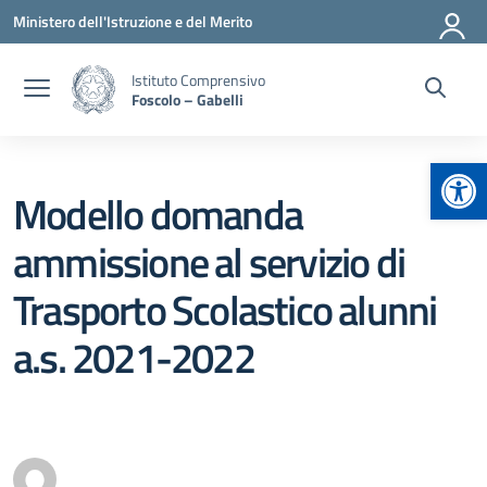
Vai ai contenuti
Vai al menu di navigazione
Vai al footer
Ministero dell'Istruzione e del Merito
Istituto Comprensivo
Foscolo – Gabelli
Apr
Modello domanda
ammissione al servizio di
Trasporto Scolastico alunni
a.s. 2021-2022