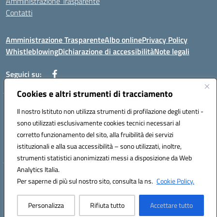
Amministrazione Trasparente
Contatti
Amministrazione Trasparente
Albo online
Privacy Policy
Whistleblowing
Dichiarazione di accessibilità
Note legali
Seguici su:
Cookies e altri strumenti di tracciamento
Telefono: 0881814875
Il nostro Istituto non utilizza strumenti di profilazione degli utenti -
Mail: fgic86100g@istruzione.it PEC: fgic86100g@pec.istruzione.it
sono utilizzati esclusivamente cookies tecnici necessari al
Codice univoco ufficio: UF0Y26 Codice IPA: istsc_fgic86100g
corretto funzionamento del sito, alla fruibilità dei servizi
Codice meccanografico: FGIC86100G
istituzionali e alla sua accessibilità – sono utilizzati, inoltre,
Codice fiscale: 80030630711
strumenti statistici anonimizzati messi a disposizione da Web
Analytics Italia.
Hosting & Powered by 3D Solution S.r.l.
Per saperne di più sul nostro sito, consulta la ns.
Cookie Policy.
Concept & Design by Designers Italia
Personalizza
Rifiuta tutto
Accettare tutto