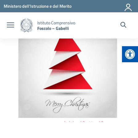
Vai ai contenuti
Vai al menu di navigazione
Vai al footer
Ministero dell'Istruzione e del Merito
Istituto Comprensivo
Foscolo – Gabelli
Apr