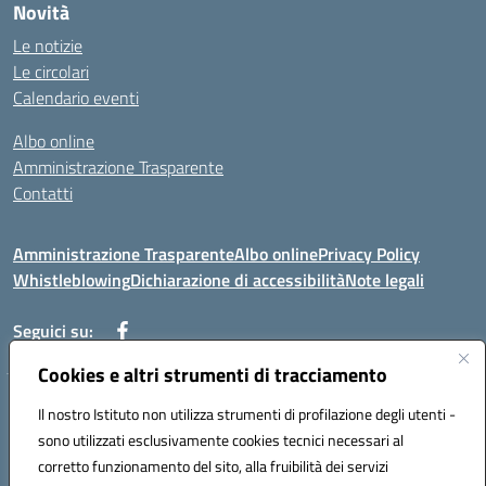
Novità
Le notizie
Le circolari
Calendario eventi
Albo online
Amministrazione Trasparente
Contatti
Amministrazione Trasparente
Albo online
Privacy Policy
Whistleblowing
Dichiarazione di accessibilità
Note legali
Seguici su:
Cookies e altri strumenti di tracciamento
Telefono: 0881814875
Il nostro Istituto non utilizza strumenti di profilazione degli utenti -
Mail: fgic86100g@istruzione.it PEC: fgic86100g@pec.istruzione.it
sono utilizzati esclusivamente cookies tecnici necessari al
Codice univoco ufficio: UF0Y26 Codice IPA: istsc_fgic86100g
corretto funzionamento del sito, alla fruibilità dei servizi
Codice meccanografico: FGIC86100G