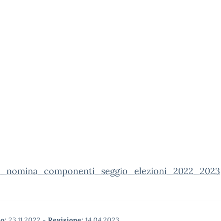
o_nomina_componenti_seggio_elezioni_2022_2023
o:
23.11.2022
-
Revisione:
14.04.2023