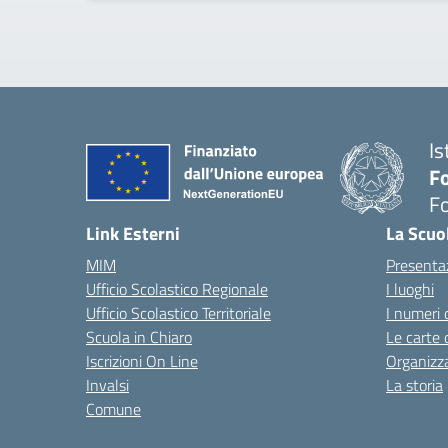
Is
Fo
Fo
— 
Link Esterni
La Scuo
MIM
Presenta
Ufficio Scolastico Regionale
I luoghi
Ufficio Scolastico Territoriale
I numeri 
Scuola in Chiaro
Le carte 
Iscrizioni On Line
Organizz
Invalsi
La storia
Comune