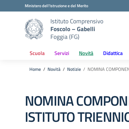
Vai ai contenuti
Vai al menu di navigazione
Vai al footer
Ministero dell'Istruzione e del Merito
Istituto Comprensivo
Foscolo – Gabelli
Foggia (FG)
Scuola
Servizi
Novità
Didattica
Home
Novità
Notizie
NOMINA COMPONENTI
NOMINA COMPONEN
ISTITUTO TRIENNI