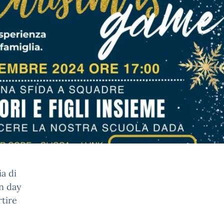
ia di
en day
rtire