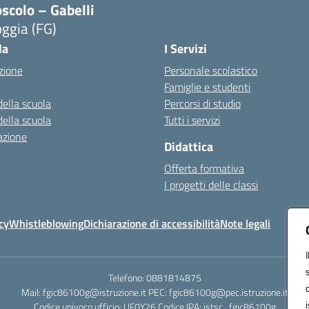
scolo – Gabelli
ggia (FG)
Visita la pagina iniziale della scuola
la
I Servizi
zione
Personale scolastico
Famiglie e studenti
della scuola
Percorsi di studio
della scuola
Tutti i servizi
azione
Didattica
Offerta formativa
I progetti delle classi
cy
Whistleblowing
Dichiarazione di accessibilità
Note legali
Telefono: 0881814875
Mail: fgic86100g@istruzione.it PEC: fgic86100g@pec.istruzione.it
Codice univoco ufficio: UF0Y26 Codice IPA: istsc_fgic86100g