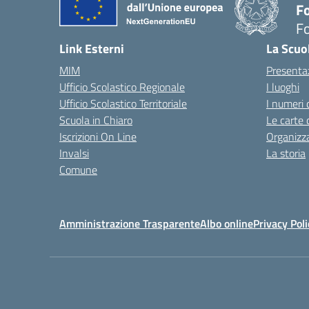
Fo
Fo
— 
Link Esterni
La Scuo
MIM
Presenta
Ufficio Scolastico Regionale
I luoghi
Ufficio Scolastico Territoriale
I numeri 
Scuola in Chiaro
Le carte 
Iscrizioni On Line
Organizz
Invalsi
La storia
Comune
Amministrazione Trasparente
Albo online
Privacy Poli