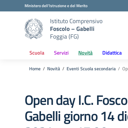
Vai ai contenuti
Vai al menu di navigazione
Vai al footer
Ministero dell'Istruzione e del Merito
Istituto Comprensivo
Foscolo – Gabelli
Foggia (FG)
Scuola
Servizi
Novità
Didattica
Home
Novità
Eventi Scuola secondaria
Op
Open day I.C. Fosco
Gabelli giorno 14 