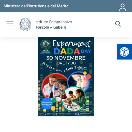
Vai ai contenuti
Vai al menu di navigazione
Vai al footer
Ministero dell'Istruzione e del Merito
Istituto Comprensivo
Foscolo – Gabelli
Apr