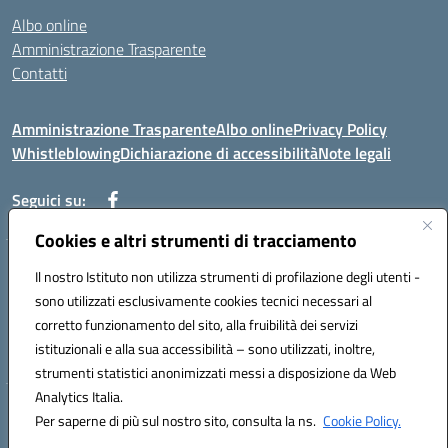
Albo online
Amministrazione Trasparente
Contatti
Amministrazione Trasparente
Albo online
Privacy Policy
Whistleblowing
Dichiarazione di accessibilità
Note legali
Seguici su:
Cookies e altri strumenti di tracciamento
Telefono: 0881814875
Il nostro Istituto non utilizza strumenti di profilazione degli utenti -
Mail: fgic86100g@istruzione.it PEC: fgic86100g@pec.istruzione.it
sono utilizzati esclusivamente cookies tecnici necessari al
Codice univoco ufficio: UF0Y26 Codice IPA: istsc_fgic86100g
corretto funzionamento del sito, alla fruibilità dei servizi
Codice meccanografico: FGIC86100G
istituzionali e alla sua accessibilità – sono utilizzati, inoltre,
Codice fiscale: 80030630711
strumenti statistici anonimizzati messi a disposizione da Web
Analytics Italia.
Hosting & Powered by 3D Solution S.r.l.
Per saperne di più sul nostro sito, consulta la ns.
Cookie Policy.
Concept & Design by Designers Italia