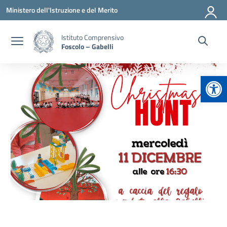
Vai ai contenuti
Vai al menu di navigazione
Vai al footer
Ministero dell'Istruzione e del Merito
Istituto Comprensivo
Foscolo – Gabelli
Apr