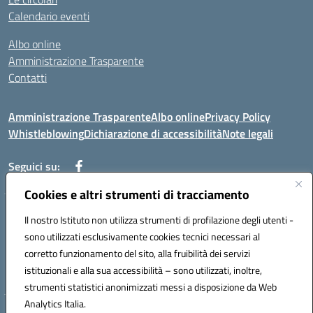
Calendario eventi
Albo online
Amministrazione Trasparente
Contatti
Amministrazione Trasparente
Albo online
Privacy Policy
Whistleblowing
Dichiarazione di accessibilità
Note legali
Seguici su:
Cookies e altri strumenti di tracciamento
Telefono: 0881814875
Il nostro Istituto non utilizza strumenti di profilazione degli utenti -
Mail: fgic86100g@istruzione.it PEC: fgic86100g@pec.istruzione.it
sono utilizzati esclusivamente cookies tecnici necessari al
Codice univoco ufficio: UF0Y26 Codice IPA: istsc_fgic86100g
corretto funzionamento del sito, alla fruibilità dei servizi
Codice meccanografico: FGIC86100G
istituzionali e alla sua accessibilità – sono utilizzati, inoltre,
Codice fiscale: 80030630711
strumenti statistici anonimizzati messi a disposizione da Web
Analytics Italia.