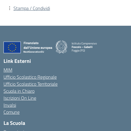
Stampa / Condividi
Istituto Comprensivo
Foscolo – Gabelli
Foggia (FG)
— Visita la pagina iniziale della scuola
Link Esterni
MIM
Ufficio Scolastico Regionale
Ufficio Scolastico Territoriale
Scuola in Chiaro
Iscrizioni On Line
Invalsi
Comune
La Scuola