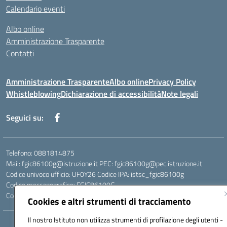
Calendario eventi
Albo online
Amministrazione Trasparente
Contatti
Amministrazione Trasparente
Albo online
Privacy Policy
Whistleblowing
Dichiarazione di accessibilità
Note legali
Seguici su:
Telefono: 0881814875
Mail: fgic86100g@istruzione.it PEC: fgic86100g@pec.istruzione.it
Codice univoco ufficio: UF0Y26 Codice IPA: istsc_fgic86100g
Codice meccanografico: FGIC86100G
Codice fiscale: 80030630711
Cookies e altri strumenti di tracciamento
Il nostro Istituto non utilizza strumenti di profilazione degli utenti -
Hosting & Powered by 3D Solution S.r.l.