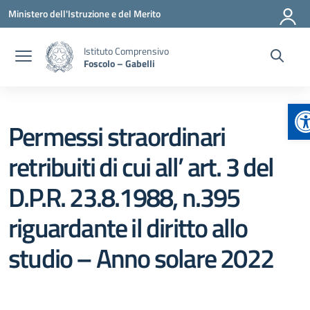
Vai ai contenuti
Vai al menu di navigazione
Vai al footer
Ministero dell'Istruzione e del Merito
Istituto Comprensivo
Foscolo – Gabelli
A
Permessi straordinari
retribuiti di cui all’ art. 3 del
D.P.R. 23.8.1988, n.395
riguardante il diritto allo
studio – Anno solare 2022