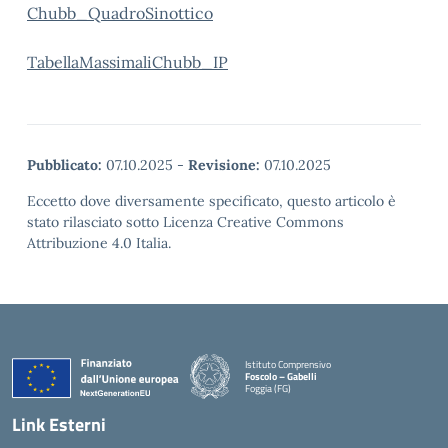
Chubb_QuadroSinottico
TabellaMassimaliChubb_IP
Pubblicato:
07.10.2025
-
Revisione:
07.10.2025
Eccetto dove diversamente specificato, questo articolo è
stato rilasciato sotto Licenza Creative Commons
Attribuzione 4.0 Italia.
Istituto Comprensivo
Foscolo – Gabelli
Foggia (FG)
— Visita la pagina iniziale della scuola
Link Esterni