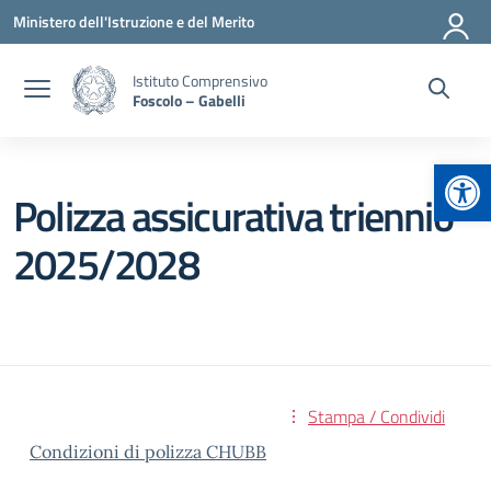
Vai ai contenuti
Vai al menu di navigazione
Vai al footer
Ministero dell'Istruzione e del Merito
Istituto Comprensivo
Foscolo – Gabelli
Apr
Polizza assicurativa triennio
2025/2028
Stampa / Condividi
Condizioni di polizza CHUBB