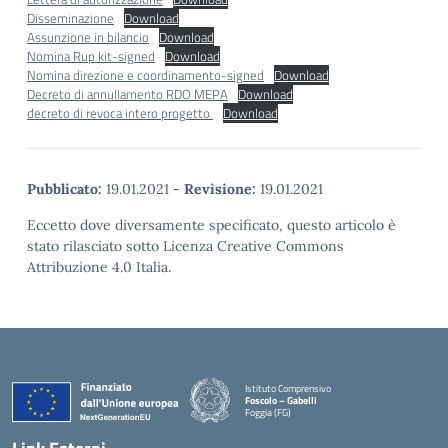
Disseminazione
Download
Assunzione in bilancio
Download
Nomina Rup kit-signed
Download
Nomina direzione e coordinamento-signed
Download
Decreto di annullamento RDO MEPA
Download
decreto di revoca intero progetto
Download
Pubblicato:
19.01.2021
-
Revisione:
19.01.2021
Eccetto dove diversamente specificato, questo articolo è
stato rilasciato sotto Licenza Creative Commons
Attribuzione 4.0 Italia.
Istituto Comprensivo
Foscolo – Gabelli
Foggia (FG)
— Visita la pagina iniziale della scuola