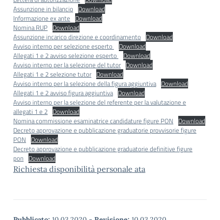
Assunzione in bilancio
Download
Informazione ex ante
Download
Nomina RUP
Download
Assunzione incarico direzione e coordinamento
Download
Avviso interno per selezione esperto
Download
Allegati 1 e 2 avviso selezione esperto
Download
Avviso interno per la selezione del tutor
Download
Allegati 1 e 2 selezione tutor
Download
Avviso interno per la selezione della figura aggiuntiva
Download
Allegati 1 e 2 avviso figura aggiuntiva
Download
Avviso interno per la selezione del referente per la valutazione e
allegati 1 e 2
Download
Nomina commissione esaminatrice candidature figure PON
Download
Decreto approvazione e pubblicazione graduatorie provvisorie figure
PON
Download
Decreto approvazione e pubblicazione graduatorie definitive figure
pon
Download
Richiesta disponibilità personale ata
Pubblicato:
10.03.2020
-
Revisione:
10.03.2020