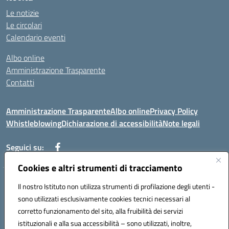
Le notizie
Le circolari
Calendario eventi
Albo online
Amministrazione Trasparente
Contatti
Amministrazione Trasparente
Albo online
Privacy Policy
Whistleblowing
Dichiarazione di accessibilità
Note legali
Seguici su:
Cookies e altri strumenti di tracciamento
Telefono: 0881814875
Il nostro Istituto non utilizza strumenti di profilazione degli utenti -
Mail: fgic86100g@istruzione.it PEC: fgic86100g@pec.istruzione.it
sono utilizzati esclusivamente cookies tecnici necessari al
Codice univoco ufficio: UF0Y26 Codice IPA: istsc_fgic86100g
corretto funzionamento del sito, alla fruibilità dei servizi
Codice meccanografico: FGIC86100G
istituzionali e alla sua accessibilità – sono utilizzati, inoltre,
Codice fiscale: 80030630711