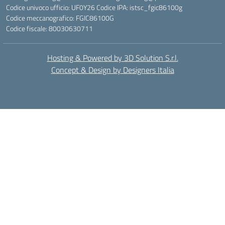
Codice univoco ufficio: UF0Y26 Codice IPA: istsc_fgic86100g
Codice meccanografico: FGIC86100G
Codice fiscale: 80030630711
Hosting & Powered by 3D Solution S.r.l.
Concept & Design by Designers Italia