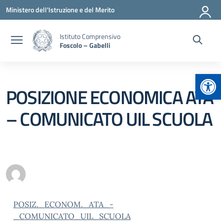
Vai ai contenuti
Vai al menu di navigazione
Vai al footer
Ministero dell'Istruzione e del Merito
Istituto Comprensivo
Foscolo – Gabelli
Apr
POSIZIONE ECONOMICA ATA
– COMUNICATO UIL SCUOLA
POSIZ._ECONOM._ATA_-
_COMUNICATO_UIL_SCUOLA