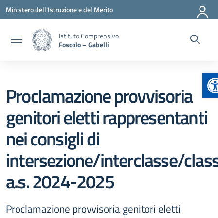
Vai ai contenuti
Vai al menu di navigazione
Vai al footer
Ministero dell'Istruzione e del Merito
Istituto Comprensivo
Foscolo – Gabelli
A
Proclamazione provvisoria
genitori eletti rappresentanti
nei consigli di
intersezione/interclasse/clas
a.s. 2024-2025
Proclamazione provvisoria genitori eletti