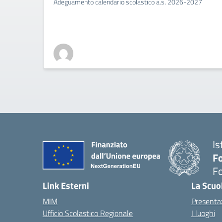
Adeguamento calendario scolastico a.s. 2026-2027
Is
Fo
Fo
— 
Link Esterni
La Scuo
MIM
Presenta
Ufficio Scolastico Regionale
I luoghi