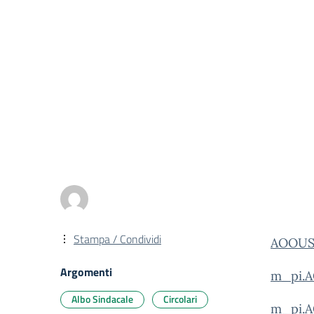
Stampa / Condividi
AOOUSP
Argomenti
m_pi.A
Albo Sindacale
Circolari
m_pi.A