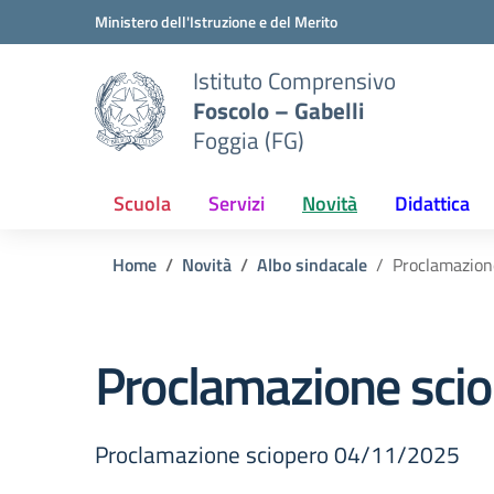
Vai ai contenuti
Vai al menu di navigazione
Vai al footer
Ministero dell'Istruzione e del Merito
Istituto Comprensivo
Foscolo – Gabelli
Foggia (FG)
Scuola
Servizi
Novità
Didattica
Home
Novità
Albo sindacale
Proclamazion
Proclamazione sci
Proclamazione sciopero 04/11/2025