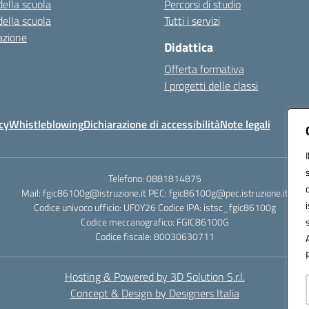
della scuola
Percorsi di studio
della scuola
Tutti i servizi
azione
Didattica
Offerta formativa
I progetti delle classi
cy
Whistleblowing
Dichiarazione di accessibilità
Note legali
Telefono: 0881814875
Mail: fgic86100g@istruzione.it PEC: fgic86100g@pec.istruzione.it
Codice univoco ufficio: UF0Y26 Codice IPA: istsc_fgic86100g
Codice meccanografico: FGIC86100G
Codice fiscale: 80030630711
Hosting & Powered by 3D Solution S.r.l.
Concept & Design by Designers Italia