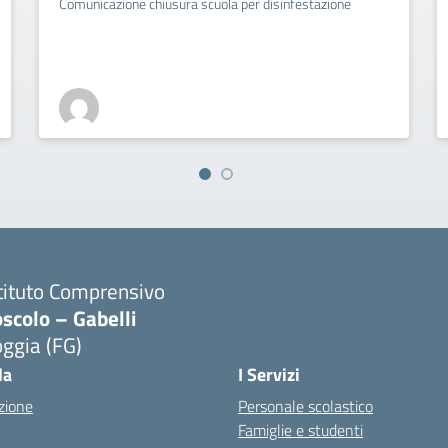
Comunicazione chiusura scuola per disinfestazione
tituto Comprensivo
scolo – Gabelli
ggia (FG)
Visita la pagina iniziale della scuola
la
I Servizi
zione
Personale scolastico
Famiglie e studenti