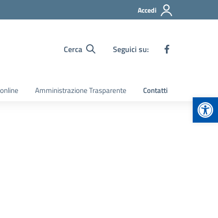
Accedi
Cerca
Seguici su:
 online
Amministrazione Trasparente
Contatti
Apr