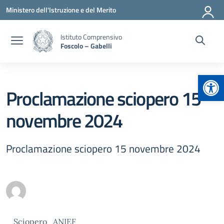
Vai ai contenuti
Vai al menu di navigazione
Vai al footer
Ministero dell'Istruzione e del Merito
Istituto Comprensivo
Foscolo – Gabelli
Apr
Proclamazione sciopero 15
novembre 2024
Proclamazione sciopero 15 novembre 2024
Sciopero_ANIEF