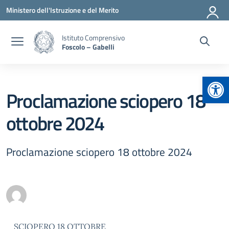
Vai ai contenuti
Vai al menu di navigazione
Vai al footer
Ministero dell'Istruzione e del Merito
Istituto Comprensivo
Foscolo – Gabelli
Apr
Proclamazione sciopero 18
ottobre 2024
Proclamazione sciopero 18 ottobre 2024
SCIOPERO 18 OTTOBRE