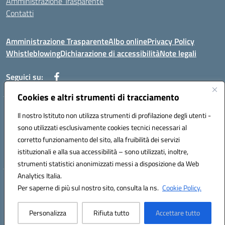
Amministrazione Trasparente
Contatti
Amministrazione Trasparente
Albo online
Privacy Policy
Whistleblowing
Dichiarazione di accessibilità
Note legali
Seguici su:
Cookies e altri strumenti di tracciamento
Telefono: 0881814875
Il nostro Istituto non utilizza strumenti di profilazione degli utenti -
Mail: fgic86100g@istruzione.it PEC: fgic86100g@pec.istruzione.it
sono utilizzati esclusivamente cookies tecnici necessari al
Codice univoco ufficio: UF0Y26 Codice IPA: istsc_fgic86100g
corretto funzionamento del sito, alla fruibilità dei servizi
Codice meccanografico: FGIC86100G
istituzionali e alla sua accessibilità – sono utilizzati, inoltre,
Codice fiscale: 80030630711
strumenti statistici anonimizzati messi a disposizione da Web
Analytics Italia.
Hosting & Powered by 3D Solution S.r.l.
Per saperne di più sul nostro sito, consulta la ns.
Cookie Policy.
Concept & Design by Designers Italia
Personalizza
Rifiuta tutto
Accettare tutto