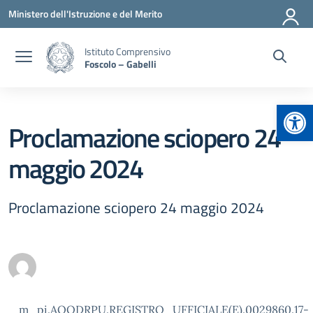
Vai ai contenuti
Vai al menu di navigazione
Vai al footer
Ministero dell'Istruzione e del Merito
Istituto Comprensivo
Foscolo – Gabelli
Apr
Proclamazione sciopero 24
maggio 2024
Proclamazione sciopero 24 maggio 2024
m_pi.AOODRPU.REGISTRO_UFFICIALE(E).0029860.17-