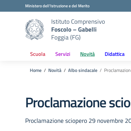
Vai ai contenuti
Vai al menu di navigazione
Vai al footer
Ministero dell'Istruzione e del Merito
Istituto Comprensivo
Foscolo – Gabelli
Foggia (FG)
Scuola
Servizi
Novità
Didattica
Home
Novità
Albo sindacale
Proclamazion
Proclamazione sci
Proclamazione sciopero 29 novembre 2