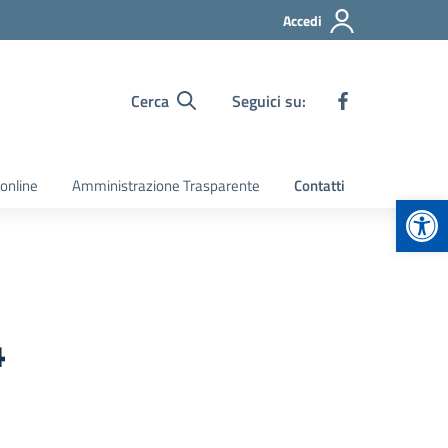
Accedi
Cerca
Seguici su:
 online
Amministrazione Trasparente
Contatti
Apr
4