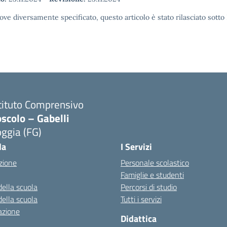
ove diversamente specificato, questo articolo è stato rilasciato sott
tituto Comprensivo
scolo – Gabelli
ggia (FG)
Visita la pagina iniziale della scuola
la
I Servizi
zione
Personale scolastico
Famiglie e studenti
della scuola
Percorsi di studio
della scuola
Tutti i servizi
azione
Didattica