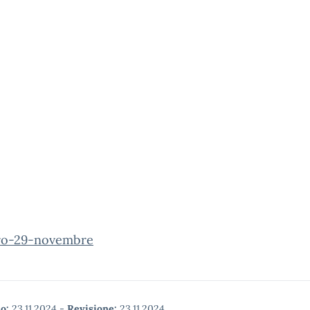
ro-29-novembre
o:
23.11.2024
-
Revisione:
23.11.2024