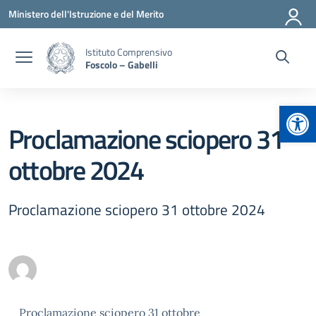
Vai ai contenuti
Vai al menu di navigazione
Vai al footer
Ministero dell'Istruzione e del Merito
Istituto Comprensivo
Foscolo – Gabelli
Apr
Proclamazione sciopero 31
ottobre 2024
Proclamazione sciopero 31 ottobre 2024
Proclamazione sciopero 31 ottobre