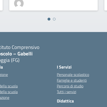
tituto Comprensivo
scolo – Gabelli
ggia (FG)
Visita la pagina iniziale della scuola
la
I Servizi
zione
Personale scolastico
Famiglie e studenti
della scuola
Percorsi di studio
della scuola
Tutti i servizi
azione
Didattica