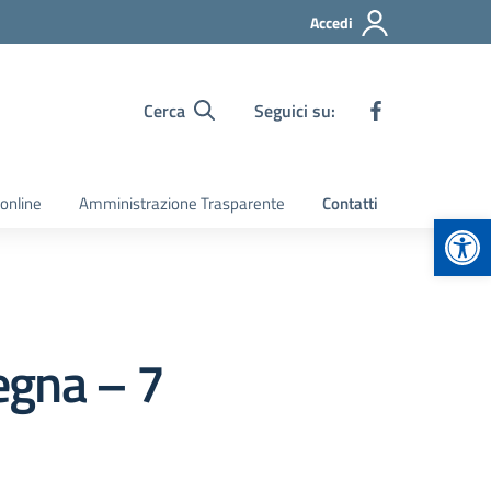
Accedi
Cerca
Seguici su:
 online
Amministrazione Trasparente
Contatti
Apr
egna – 7