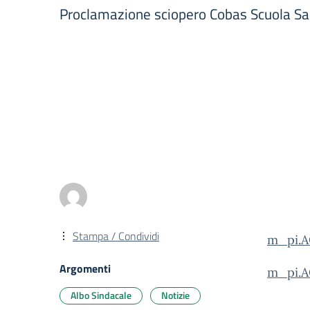
Proclamazione sciopero Cobas Scuola S
Stampa / Condividi
m_pi.A
Argomenti
m_pi.A
Albo Sindacale
Notizie