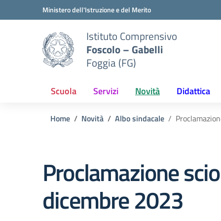
Vai ai contenuti
Vai al menu di navigazione
Vai al footer
Ministero dell'Istruzione e del Merito
Istituto Comprensivo
Foscolo – Gabelli
Foggia (FG)
Scuola
Servizi
Novità
Didattica
Home
Novità
Albo sindacale
Proclamazion
Proclamazione scio
dicembre 2023