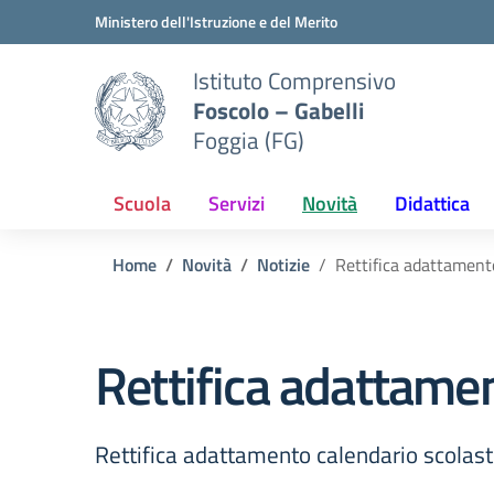
Vai ai contenuti
Vai al menu di navigazione
Vai al footer
Ministero dell'Istruzione e del Merito
Istituto Comprensivo
Foscolo – Gabelli
Foggia (FG)
Scuola
Servizi
Novità
Didattica
Home
Novità
Notizie
Rettifica adattament
Rettifica adattame
Rettifica adattamento calendario scolas