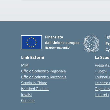
Is
Fo
Fo
— 
Link Esterni
La Scuo
MIM
Presenta
Ufficio Scolastico Regionale
I luoghi
Ufficio Scolastico Territoriale
I numeri 
Scuola in Chiaro
Le carte 
Iscrizioni On Line
Organizz
Invalsi
La storia
Comune