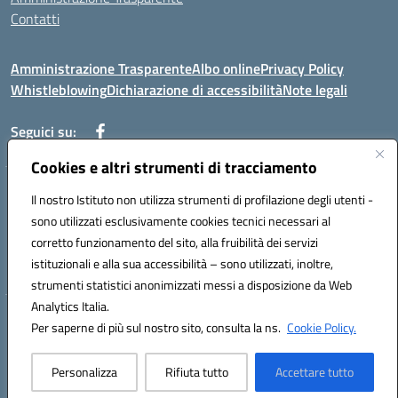
Contatti
Amministrazione Trasparente
Albo online
Privacy Policy
Whistleblowing
Dichiarazione di accessibilità
Note legali
Seguici su:
Cookies e altri strumenti di tracciamento
Telefono: 0881814875
Il nostro Istituto non utilizza strumenti di profilazione degli utenti -
Mail: fgic86100g@istruzione.it PEC: fgic86100g@pec.istruzione.it
sono utilizzati esclusivamente cookies tecnici necessari al
Codice univoco ufficio: UF0Y26 Codice IPA: istsc_fgic86100g
corretto funzionamento del sito, alla fruibilità dei servizi
Codice meccanografico: FGIC86100G
istituzionali e alla sua accessibilità – sono utilizzati, inoltre,
Codice fiscale: 80030630711
strumenti statistici anonimizzati messi a disposizione da Web
Analytics Italia.
Hosting & Powered by 3D Solution S.r.l.
Per saperne di più sul nostro sito, consulta la ns.
Cookie Policy.
Concept & Design by Designers Italia
Personalizza
Rifiuta tutto
Accettare tutto