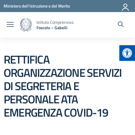
Vai ai contenuti
Vai al menu di navigazione
Vai al footer
Ministero dell'Istruzione e del Merito
Istituto Comprensivo
Foscolo – Gabelli
Apr
RETTIFICA
ORGANIZZAZIONE SERVIZI
DI SEGRETERIA E
PERSONALE ATA
EMERGENZA COVID-19